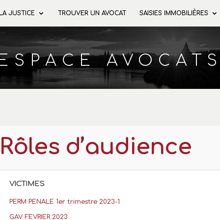
 LA JUSTICE
TROUVER UN AVOCAT
SAISIES IMMOBILIÈRES
ESPACE AVOCAT
Rôles d’audience
VICTIMES
PERM PENALE 1er trimestre 2023-1
GAV FEVRIER 2023