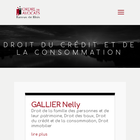
DROIT DU CRÉDIT ET DE
LA CONSOMMATION
GALLIER Nelly
Droit de la famille des personnes et de
leur patrimoine
,
Droit des baux
,
Droit
du crédit et de la consommation
,
Droit
immobilier
lire plus